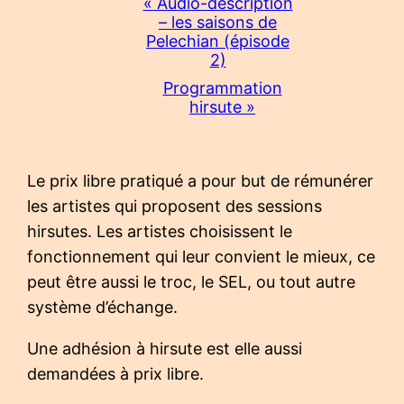
Navigation
«
Audio-description
– les saisons de
Évènement
Pelechian (épisode
2)
Programmation
hirsute
»
Le prix libre pratiqué a pour but de rémunérer
les artistes qui proposent des sessions
hirsutes. Les artistes choisissent le
fonctionnement qui leur convient le mieux, ce
peut être aussi le troc, le SEL, ou tout autre
système d’échange.
Une adhésion à hirsute est elle aussi
demandées à prix libre.