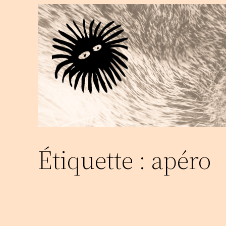
Aller
au
contenu
Étiquette :
apéro